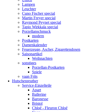
Lampen
Leuchter
Cuno Fischer special
Martin Freyer special
Raymond Peynet special
Tapio Wirkkala special
Porzellanschmuck
modern
Postkarten
Damenkalender
Feuerzeuge, Ascher, Zigarettendosen
Saisonartikel
Weihnachten
sonstiges
Porzellan-Postkarten
Spiele
vaan Frits
Hutschenreuther
Service-Einzelteile
Apart
Ballerine
Baronesse
Bristol
Chloé - Fleuron Chloé