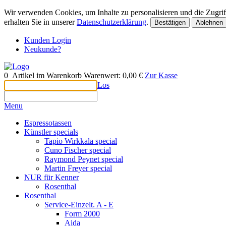
Wir verwenden Cookies, um Inhalte zu personalisieren und die Zugriff
erhalten Sie in unserer
Datenschutzerklärung
.
Bestätigen
Ablehnen
Kunden Login
Neukunde?
0
Artikel im Warenkorb
Warenwert:
0,00 €
Zur Kasse
Los
Menu
Espressotassen
Künstler specials
Tapio Wirkkala special
Cuno Fischer special
Raymond Peynet special
Martin Freyer special
NUR für Kenner
Rosenthal
Rosenthal
Service-Einzelt. A - E
Form 2000
Aida