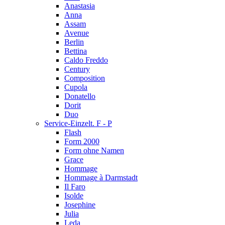
Anastasia
Anna
Assam
Avenue
Berlin
Bettina
Caldo Freddo
Century
Composition
Cupola
Donatello
Dorit
Duo
Service-Einzelt. F - P
Flash
Form 2000
Form ohne Namen
Grace
Hommage
Hommage à Darmstadt
Il Faro
Isolde
Josephine
Julia
Leda