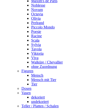
Maxim's de Paris
Noblesse
Novum
Octavia
Olivia
Perlrand
Piccolo Mondo
Poesie
Racine
Scala
Sylvia
Tavola
Viktoria
Viva
Walküre / Chevallier
ohne Zuordnung
Figuren
Mensch
Mensch mit Tier
Tier
Dosen
Vasen
dekoriert
undekoriert
Teller / Platten / Schalen