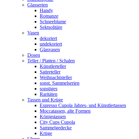
Glasserien
Handy
Romanze
Schneeblume
Sektsolitäre
Vasen
dekoriert
undekoriert
Glasvasen
Dosen
Teller / Platten / Schalen
Künstlerteller
Satireteller
Weihnachtsteller
sonst. Sammelserien
sonstiges
Raritäten
Tassen und Krüge
Espresso Cupola Jahres- und Künstlertassen
Moccatassen, alte Formen
Königstassen
City Cups Cupola
Sammelgedecke
Krüge
Uhren