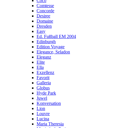
Coco
Comtesse
Concorde
Desiree
Domaine
Dresden
Easy
Ed. Fußball EM 2004
Edinburgh
Edition Voyage
Elegance, Seladon
Eleganz
Elite
Ella
Exzellenz
Favorit
Galleria
Globus
Hyde Park
Juwel
Konversation
Lion
Louvre
Lucina
Maria Theresia