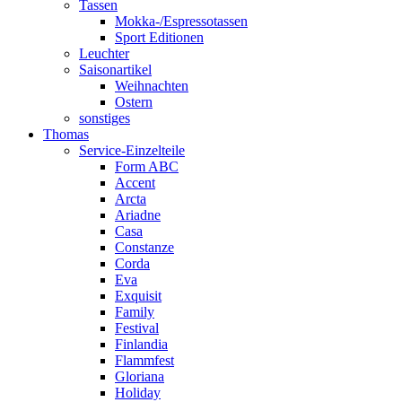
Tassen
Mokka-/Espressotassen
Sport Editionen
Leuchter
Saisonartikel
Weihnachten
Ostern
sonstiges
Thomas
Service-Einzelteile
Form ABC
Accent
Arcta
Ariadne
Casa
Constanze
Corda
Eva
Exquisit
Family
Festival
Finlandia
Flammfest
Gloriana
Holiday