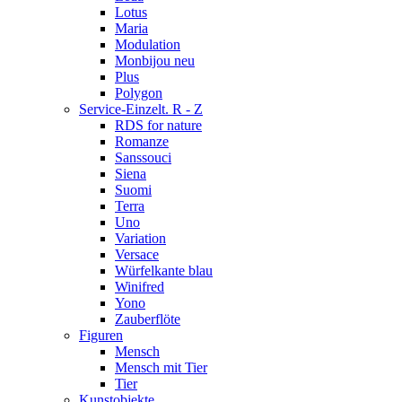
Lotus
Maria
Modulation
Monbijou neu
Plus
Polygon
Service-Einzelt. R - Z
RDS for nature
Romanze
Sanssouci
Siena
Suomi
Terra
Uno
Variation
Versace
Würfelkante blau
Winifred
Yono
Zauberflöte
Figuren
Mensch
Mensch mit Tier
Tier
Kunstobjekte