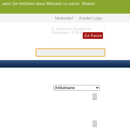
, wenn Sie fortfahren diese Webseite zu nutzen. Weitere
Neukunde?
Kunden Login
0
Artikel im Warenkorb
Warenwert:
0,00 €
Zur Kasse
1
1