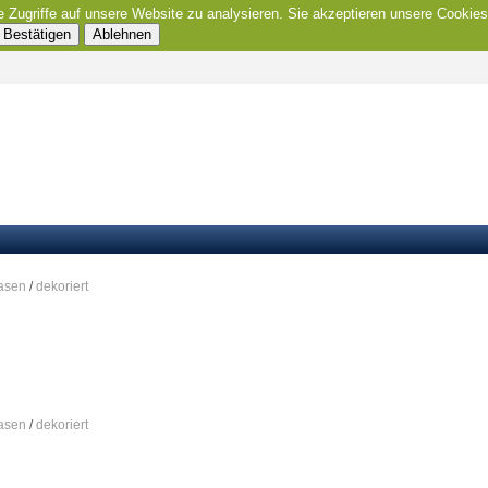
e Zugriffe auf unsere Website zu analysieren. Sie akzeptieren unsere Cookies
Bestätigen
Ablehnen
asen
/
dekoriert
asen
/
dekoriert