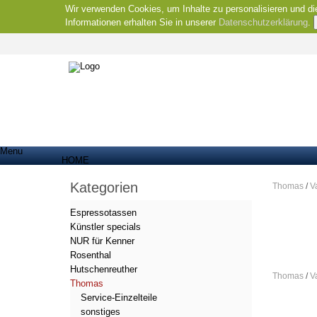
Wir verwenden Cookies, um Inhalte zu personalisieren und di
Informationen erhalten Sie in unserer
Datenschutzerklärung
.
Menu
HOME
Kategorien
Thomas
/
V
Espressotassen
Künstler specials
NUR für Kenner
Rosenthal
Hutschenreuther
Thomas
/
V
Thomas
Service-Einzelteile
sonstiges