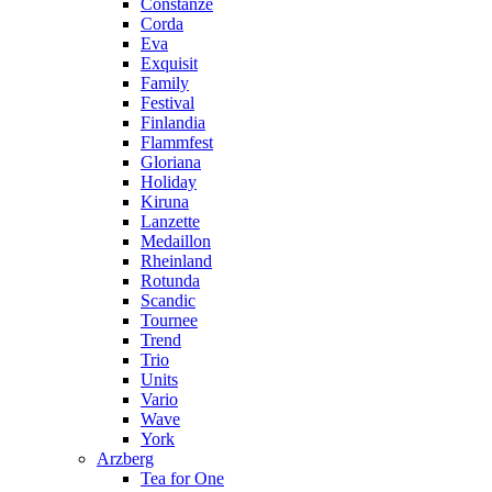
Constanze
Corda
Eva
Exquisit
Family
Festival
Finlandia
Flammfest
Gloriana
Holiday
Kiruna
Lanzette
Medaillon
Rheinland
Rotunda
Scandic
Tournee
Trend
Trio
Units
Vario
Wave
York
Arzberg
Tea for One