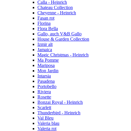
Calla - Heinrich
Chateau Collection
Cheyenne - Heinrich
Fasan rot
Florina
Flora Bella
Gallo, auch V&B Gallo
House & Garden Collection
Izmir alt
Jamaica
Magic Christmas - Heinrich
Ma Pomme
Mariposa
Mon Jardin
Intarsia
Pasadena
Portobello
Riviera
Rosette
Bonzai Royal - Heinrich
Scarlett
Thunderbird - Heinrich
Val Bleu
Valeria blau
Valeria rot