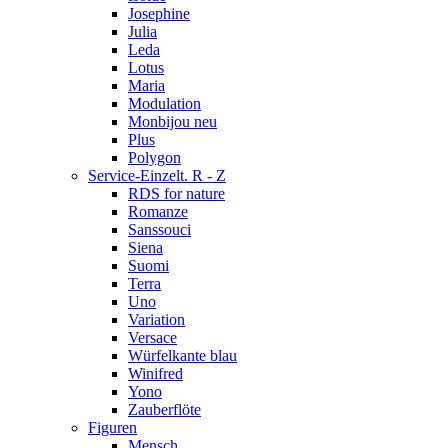
Josephine
Julia
Leda
Lotus
Maria
Modulation
Monbijou neu
Plus
Polygon
Service-Einzelt. R - Z
RDS for nature
Romanze
Sanssouci
Siena
Suomi
Terra
Uno
Variation
Versace
Würfelkante blau
Winifred
Yono
Zauberflöte
Figuren
Mensch