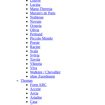
Louvre
Lucina
Maria Theresia
Maxim's de Paris
Noblesse
Novum
Octavia
Olivia
Perlrand
Piccolo Mondo
Poesie
Racine
Scala
Sylvia
Tavola
Viktoria
Viva
Walküre / Chevallier
ohne Zuordnung
Thomas
Form ABC
Accent
Arcta
Ariadne
Casa