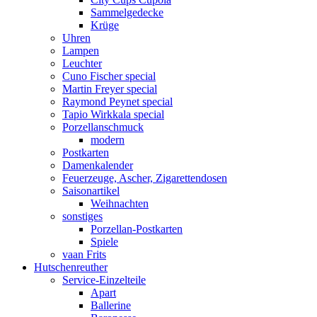
Sammelgedecke
Krüge
Uhren
Lampen
Leuchter
Cuno Fischer special
Martin Freyer special
Raymond Peynet special
Tapio Wirkkala special
Porzellanschmuck
modern
Postkarten
Damenkalender
Feuerzeuge, Ascher, Zigarettendosen
Saisonartikel
Weihnachten
sonstiges
Porzellan-Postkarten
Spiele
vaan Frits
Hutschenreuther
Service-Einzelteile
Apart
Ballerine