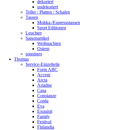
dekoriert
undekoriert
Teller / Platten / Schalen
Tassen
Mokka-/Espressotassen
Sport Editionen
Leuchter
Saisonartikel
Weihnachten
Ostern
sonstiges
Thomas
Service-Einzelteile
Form ABC
Accent
Arcta
Ariadne
Casa
Constanze
Corda
Eva
Exquisit
Family
Festival
Finlandia