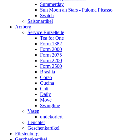
Summerday
Sun Moon an Stars - Paloma Picasso
Switch
Saisonartikel
Arzberg
Service Einzelteile
Tea for One
Form 1382
Form 2000
Form 2075
Form 2200
Form 2500
Brasilia
Corso
Cucina
Cult
Daily
Move
Swingline
Vasen
undekoriert
Leuchter
Geschenkartikel
Fürstenberg
Geschenkartikel