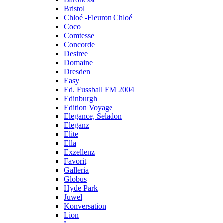
Bristol
Chloé -Fleuron Chloé
Coco
Comtesse
Concorde
Desiree
Domaine
Dresden
Easy
Ed. Fussball EM 2004
Edinburgh
Edition Voyage
Elegance, Seladon
Eleganz
Elite
Ella
Exzellenz
Favorit
Galleria
Globus
Hyde Park
Juwel
Konversation
Lion