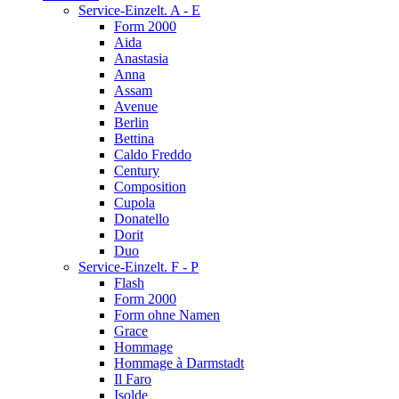
Service-Einzelt. A - E
Form 2000
Aida
Anastasia
Anna
Assam
Avenue
Berlin
Bettina
Caldo Freddo
Century
Composition
Cupola
Donatello
Dorit
Duo
Service-Einzelt. F - P
Flash
Form 2000
Form ohne Namen
Grace
Hommage
Hommage à Darmstadt
Il Faro
Isolde