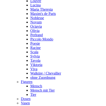
Louvre
Lucina
Maria Theresia
Maxim's de Paris
Noblesse
Novum
Octavia
Olivia
Perlrand
Piccolo Mondo
Poesie
Racine
Scala
Sylvia
Tavola
Viktoria
Viva
Walküre / Chevallier
ohne Zuordnung
Figuren
Mensch
Mensch mit Tier
Tier
Dosen
Vasen