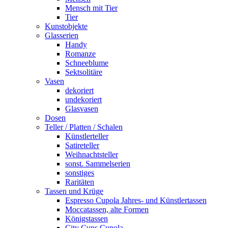
Mensch mit Tier
Tier
Kunstobjekte
Glasserien
Handy
Romanze
Schneeblume
Sektsolitäre
Vasen
dekoriert
undekoriert
Glasvasen
Dosen
Teller / Platten / Schalen
Künstlerteller
Satireteller
Weihnachtsteller
sonst. Sammelserien
sonstiges
Raritäten
Tassen und Krüge
Espresso Cupola Jahres- und Künstlertassen
Moccatassen, alte Formen
Königstassen
City Cups Cupola