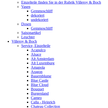
Einzelteile finden Sie in der Rubrik Villeroy & Boch
Vasen
Gemmoschliff
dekoriert
undekoriert
Dosen
Gemmoschliff
Saisonartikel
Leuchter
Villeroy & Boch
Service, Einzelteile
Acapulco
Alsace
Alt Amsterdam
Alt Luxemburg
Amapola
Aragon
Bauernblume
Blue Castle
Blue Cloud
Bouquet
Burgenland
Cameo
Calla - Heinrich
Chateau Collection