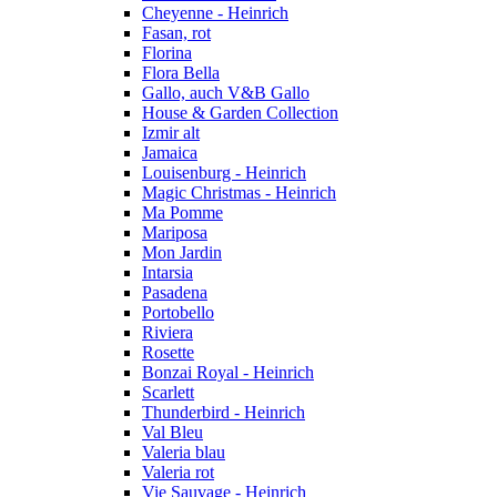
Cheyenne - Heinrich
Fasan, rot
Florina
Flora Bella
Gallo, auch V&B Gallo
House & Garden Collection
Izmir alt
Jamaica
Louisenburg - Heinrich
Magic Christmas - Heinrich
Ma Pomme
Mariposa
Mon Jardin
Intarsia
Pasadena
Portobello
Riviera
Rosette
Bonzai Royal - Heinrich
Scarlett
Thunderbird - Heinrich
Val Bleu
Valeria blau
Valeria rot
Vie Sauvage - Heinrich