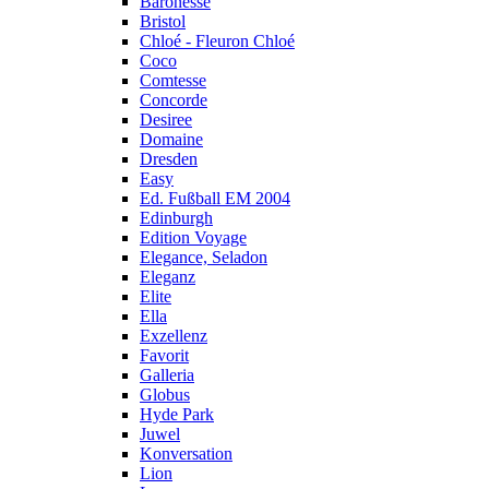
Baronesse
Bristol
Chloé - Fleuron Chloé
Coco
Comtesse
Concorde
Desiree
Domaine
Dresden
Easy
Ed. Fußball EM 2004
Edinburgh
Edition Voyage
Elegance, Seladon
Eleganz
Elite
Ella
Exzellenz
Favorit
Galleria
Globus
Hyde Park
Juwel
Konversation
Lion