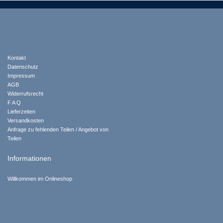
Kontakt
Datenschutz
Impressum
AGB
Widerrufsrecht
F A Q
Lieferzeiten
Versandkosten
Anfrage zu fehlenden Teilen / Angebot von
Teilen
Informationen
Willkommen im Onlineshop