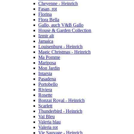
Cheyenne - Heinrich
Fasan, rot
Florina
Flora Bella
Gallo, auch V&B Gallo
House & Garden Collection
Izmir alt
Jamaica
Louisenburg - Heinrich
Magic Christmas - Heinrich
Ma Pomme
Mariposa
Mon Jardin
Intarsia
Pasadena
Portobello
Riviera
Rosette
Bonzai Royal - Heinrich
Scarlett
Thunderbird - Heinrich
Val Bleu
Valeria blau
Valeria rot
Vie Sauvage - Heinrich