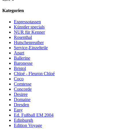
Kategorien
Espressotassen
Künstler specials
NUR für Kenner
Rosenthal
Hutschenreuther
Service-Einzelteile
Apart
Ballerine
Baronesse
Bristol
Chloé - Fleuron Chloé
Coco
Comtesse
Concorde
Desiree
Domaine
Dresden
Easy
Ed. Fußball EM 2004
Edinburgh
Edition Voyage