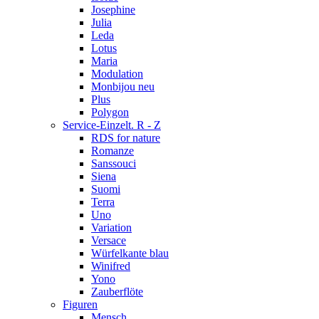
Josephine
Julia
Leda
Lotus
Maria
Modulation
Monbijou neu
Plus
Polygon
Service-Einzelt. R - Z
RDS for nature
Romanze
Sanssouci
Siena
Suomi
Terra
Uno
Variation
Versace
Würfelkante blau
Winifred
Yono
Zauberflöte
Figuren
Mensch