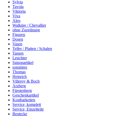
Sylvia
Tavola
Viktoria
Viva
Aleo
Walküre / Chevallier
ohne Zuordnung
Figuren
Dosen
Vasen
Teller / Platten / Schalen
Tassen
Leuchter
Saisonartikel
sonstiges
Thomas
Heinrich
Villeroy & Boch
Arzberg
Fürstenberg
Geschenkartikel
Kostbarkeiten
Service, komplett
Service, Einzelteile
Bestecke