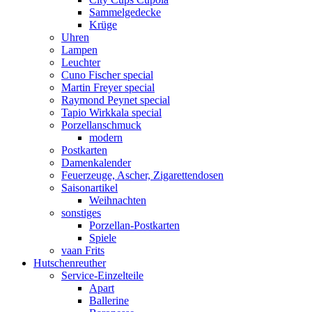
Sammelgedecke
Krüge
Uhren
Lampen
Leuchter
Cuno Fischer special
Martin Freyer special
Raymond Peynet special
Tapio Wirkkala special
Porzellanschmuck
modern
Postkarten
Damenkalender
Feuerzeuge, Ascher, Zigarettendosen
Saisonartikel
Weihnachten
sonstiges
Porzellan-Postkarten
Spiele
vaan Frits
Hutschenreuther
Service-Einzelteile
Apart
Ballerine