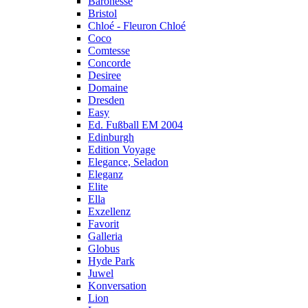
Baronesse
Bristol
Chloé - Fleuron Chloé
Coco
Comtesse
Concorde
Desiree
Domaine
Dresden
Easy
Ed. Fußball EM 2004
Edinburgh
Edition Voyage
Elegance, Seladon
Eleganz
Elite
Ella
Exzellenz
Favorit
Galleria
Globus
Hyde Park
Juwel
Konversation
Lion