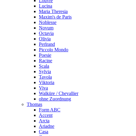
Louvre
Lucina
Maria Theresia
Maxim's de Paris
Noblesse
Novum
Octavia
Olivia
Perlrand
Piccolo Mondo
Poesie
Racine
Scala
Sylvia
Tavola
Viktoria
Viva
Walküre / Chevallier
ohne Zuordnung
Thomas
Form ABC
Accent
Arcta
Ariadne
Casa