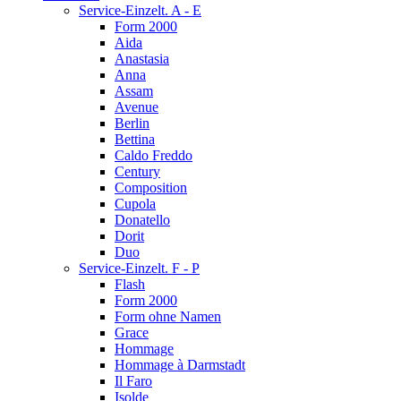
Service-Einzelt. A - E
Form 2000
Aida
Anastasia
Anna
Assam
Avenue
Berlin
Bettina
Caldo Freddo
Century
Composition
Cupola
Donatello
Dorit
Duo
Service-Einzelt. F - P
Flash
Form 2000
Form ohne Namen
Grace
Hommage
Hommage à Darmstadt
Il Faro
Isolde