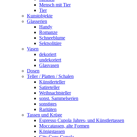
Mensch mit Tier
Tier
Kunstobjekte
Glasserien
Handy
Romanze
Schneeblume
Sektsolitäre
Vasen
dekoriert
undekoriert
Glasvasen
Dosen
Teller / Platten / Schalen
Künstlerteller
Satireteller
Weihnachtsteller
sonst. Sammelserien
sonstiges
Raritäten
Tassen und Krüge
Espresso Cupola Jahres- und Künstlertassen
Moccatassen, alte Formen
Königstassen
City Cups Cupola