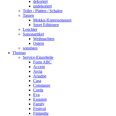
dekoriert
undekoriert
Teller / Platten / Schalen
Tassen
Mokka-/Espressotassen
Sport Editionen
Leuchter
Saisonartikel
Weihnachten
Ostern
sonstiges
Thomas
Service-Einzelteile
Form ABC
Accent
Arcta
Ariadne
Casa
Constanze
Corda
Eva
Exquisit
Family
Festival
Finlandia