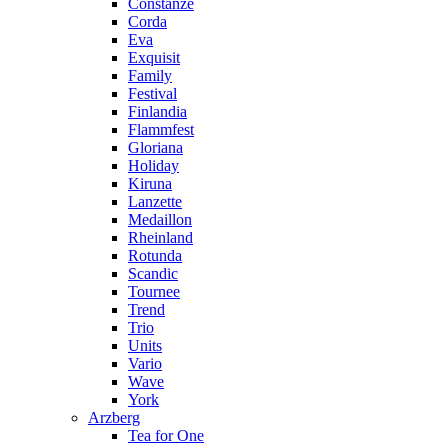
Constanze
Corda
Eva
Exquisit
Family
Festival
Finlandia
Flammfest
Gloriana
Holiday
Kiruna
Lanzette
Medaillon
Rheinland
Rotunda
Scandic
Tournee
Trend
Trio
Units
Vario
Wave
York
Arzberg
Tea for One