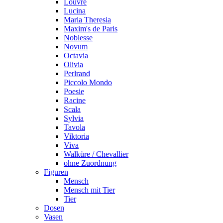
Louvre
Lucina
Maria Theresia
Maxim's de Paris
Noblesse
Novum
Octavia
Olivia
Perlrand
Piccolo Mondo
Poesie
Racine
Scala
Sylvia
Tavola
Viktoria
Viva
Walküre / Chevallier
ohne Zuordnung
Figuren
Mensch
Mensch mit Tier
Tier
Dosen
Vasen