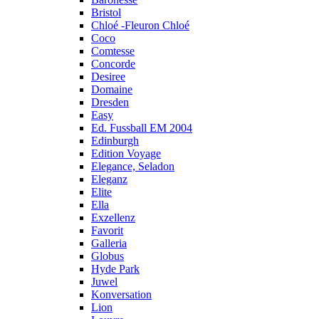
Bristol
Chloé -Fleuron Chloé
Coco
Comtesse
Concorde
Desiree
Domaine
Dresden
Easy
Ed. Fussball EM 2004
Edinburgh
Edition Voyage
Elegance, Seladon
Eleganz
Elite
Ella
Exzellenz
Favorit
Galleria
Globus
Hyde Park
Juwel
Konversation
Lion