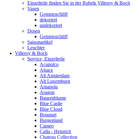
Einzelteile finden Sie in der Rubrik Villeroy & Boch
Vasen
Gemmoschliff
dekoriert
undekoriert
Dosen
Gemmoschliff
Saisonartikel
Leuchter
Villeroy & Boch
Service, Einzelteile
Acapulco
Alsace
Alt Amsterdam
Alt Luxemburg
Amapola
Aragon
Bauernblume
Blue Castle
Blue Cloud
Bouquet
Burgenland
Cameo
Calla - Heinrich
Chateau Collection