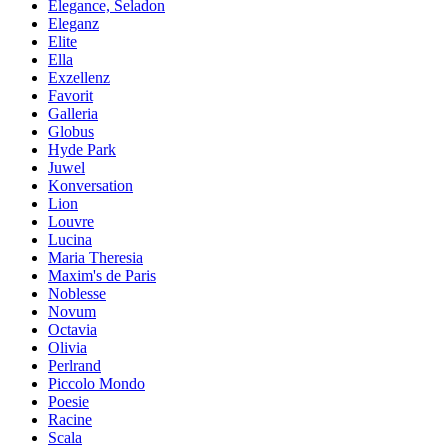
Elegance, Seladon
Eleganz
Elite
Ella
Exzellenz
Favorit
Galleria
Globus
Hyde Park
Juwel
Konversation
Lion
Louvre
Lucina
Maria Theresia
Maxim's de Paris
Noblesse
Novum
Octavia
Olivia
Perlrand
Piccolo Mondo
Poesie
Racine
Scala