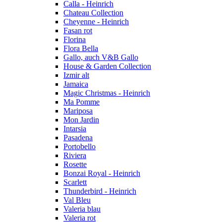
Calla - Heinrich
Chateau Collection
Cheyenne - Heinrich
Fasan rot
Florina
Flora Bella
Gallo, auch V&B Gallo
House & Garden Collection
Izmir alt
Jamaica
Magic Christmas - Heinrich
Ma Pomme
Mariposa
Mon Jardin
Intarsia
Pasadena
Portobello
Riviera
Rosette
Bonzai Royal - Heinrich
Scarlett
Thunderbird - Heinrich
Val Bleu
Valeria blau
Valeria rot