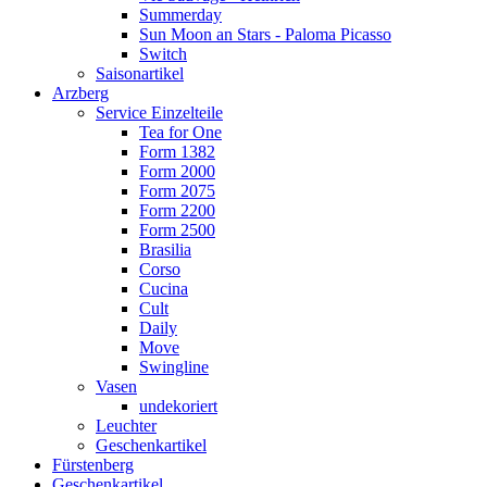
Summerday
Sun Moon an Stars - Paloma Picasso
Switch
Saisonartikel
Arzberg
Service Einzelteile
Tea for One
Form 1382
Form 2000
Form 2075
Form 2200
Form 2500
Brasilia
Corso
Cucina
Cult
Daily
Move
Swingline
Vasen
undekoriert
Leuchter
Geschenkartikel
Fürstenberg
Geschenkartikel