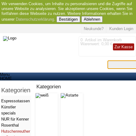
Wir verwenden Cookies, um Inhalte zu personalisieren und die Zugriffe auf
unsere Website zu analysieren. Sie akzeptieren unsere Cookies, wenn Sie
fortfahren diese Webseite zu nutzen. Weitere Informationen erhalten Sie in
unserer
Datenschutzerklärung
.
Bestätigen
Ablehnen
Neukunde?
Kunden Login
0
Artikel im Warenkorb
Warenwert:
0,00 €
Zur Kasse
Menu
HOME
Kategorien
Kategorien
Espressotassen
Künstler
specials
NUR für Kenner
Rosenthal
Hutschenreuther