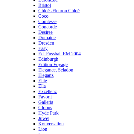
Bristol
Chloé -Fleuron Chloé
Coco
Comtesse
Concorde
Desiree
Domaine
Dresden
Easy
Ed. Fussball EM 2004
Edinburgh
Edition Voyage
Elegance, Seladon
Eleganz
Elite
Ella
Exzellenz
Favorit
Galleria
Globus
Hyde Park
Juwel
Konversation
Lion