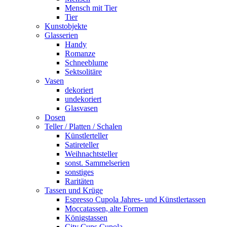
Mensch mit Tier
Tier
Kunstobjekte
Glasserien
Handy
Romanze
Schneeblume
Sektsolitäre
Vasen
dekoriert
undekoriert
Glasvasen
Dosen
Teller / Platten / Schalen
Künstlerteller
Satireteller
Weihnachtsteller
sonst. Sammelserien
sonstiges
Raritäten
Tassen und Krüge
Espresso Cupola Jahres- und Künstlertassen
Moccatassen, alte Formen
Königstassen
City Cups Cupola