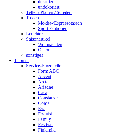
dekoriert
undekoriert
Teller / Platten / Schalen
Tassen
Mokka-/Espressotassen
Sport Editionen
Leuchter
Saisonartikel
Weihnachten
Ostern
sonstiges
Thomas
Service-Einzelteile
Form ABC
Accent
Arcta
Ariadne
Casa
Constanze
Corda
Eva
Exquisit
Family
Festival
Finlandia