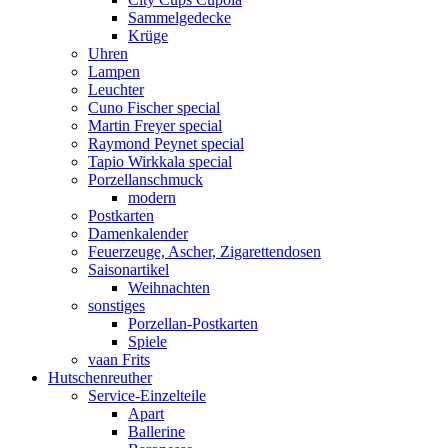
Sammelgedecke
Krüge
Uhren
Lampen
Leuchter
Cuno Fischer special
Martin Freyer special
Raymond Peynet special
Tapio Wirkkala special
Porzellanschmuck
modern
Postkarten
Damenkalender
Feuerzeuge, Ascher, Zigarettendosen
Saisonartikel
Weihnachten
sonstiges
Porzellan-Postkarten
Spiele
vaan Frits
Hutschenreuther
Service-Einzelteile
Apart
Ballerine