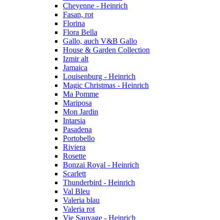
Cheyenne - Heinrich
Fasan, rot
Florina
Flora Bella
Gallo, auch V&B Gallo
House & Garden Collection
Izmir alt
Jamaica
Louisenburg - Heinrich
Magic Christmas - Heinrich
Ma Pomme
Mariposa
Mon Jardin
Intarsia
Pasadena
Portobello
Riviera
Rosette
Bonzai Royal - Heinrich
Scarlett
Thunderbird - Heinrich
Val Bleu
Valeria blau
Valeria rot
Vie Sauvage - Heinrich