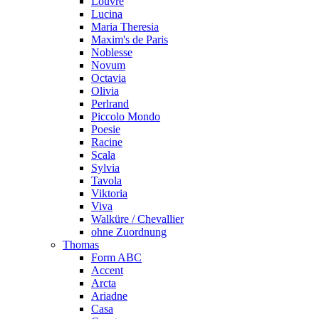
Louvre
Lucina
Maria Theresia
Maxim's de Paris
Noblesse
Novum
Octavia
Olivia
Perlrand
Piccolo Mondo
Poesie
Racine
Scala
Sylvia
Tavola
Viktoria
Viva
Walküre / Chevallier
ohne Zuordnung
Thomas
Form ABC
Accent
Arcta
Ariadne
Casa