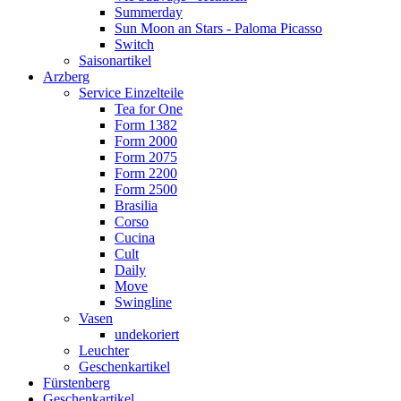
Summerday
Sun Moon an Stars - Paloma Picasso
Switch
Saisonartikel
Arzberg
Service Einzelteile
Tea for One
Form 1382
Form 2000
Form 2075
Form 2200
Form 2500
Brasilia
Corso
Cucina
Cult
Daily
Move
Swingline
Vasen
undekoriert
Leuchter
Geschenkartikel
Fürstenberg
Geschenkartikel