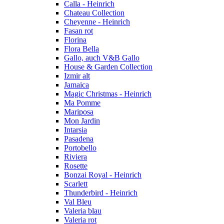
Calla - Heinrich
Chateau Collection
Cheyenne - Heinrich
Fasan rot
Florina
Flora Bella
Gallo, auch V&B Gallo
House & Garden Collection
Izmir alt
Jamaica
Magic Christmas - Heinrich
Ma Pomme
Mariposa
Mon Jardin
Intarsia
Pasadena
Portobello
Riviera
Rosette
Bonzai Royal - Heinrich
Scarlett
Thunderbird - Heinrich
Val Bleu
Valeria blau
Valeria rot