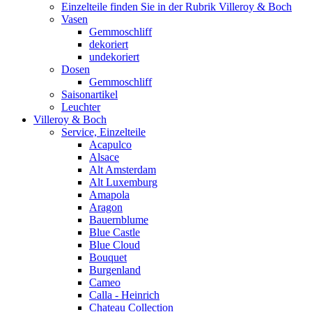
Einzelteile finden Sie in der Rubrik Villeroy & Boch
Vasen
Gemmoschliff
dekoriert
undekoriert
Dosen
Gemmoschliff
Saisonartikel
Leuchter
Villeroy & Boch
Service, Einzelteile
Acapulco
Alsace
Alt Amsterdam
Alt Luxemburg
Amapola
Aragon
Bauernblume
Blue Castle
Blue Cloud
Bouquet
Burgenland
Cameo
Calla - Heinrich
Chateau Collection