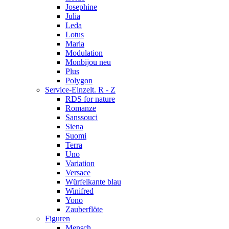
Josephine
Julia
Leda
Lotus
Maria
Modulation
Monbijou neu
Plus
Polygon
Service-Einzelt. R - Z
RDS for nature
Romanze
Sanssouci
Siena
Suomi
Terra
Uno
Variation
Versace
Würfelkante blau
Winifred
Yono
Zauberflöte
Figuren
Mensch