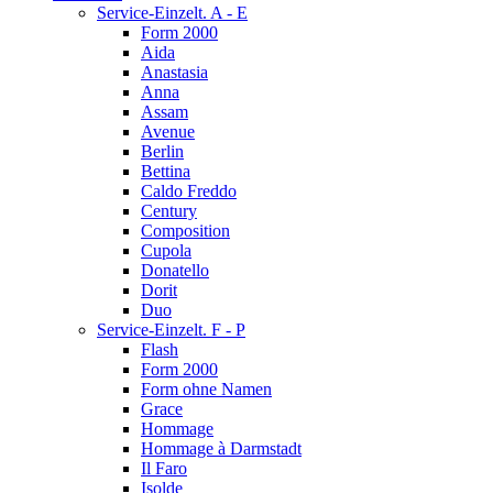
Service-Einzelt. A - E
Form 2000
Aida
Anastasia
Anna
Assam
Avenue
Berlin
Bettina
Caldo Freddo
Century
Composition
Cupola
Donatello
Dorit
Duo
Service-Einzelt. F - P
Flash
Form 2000
Form ohne Namen
Grace
Hommage
Hommage à Darmstadt
Il Faro
Isolde