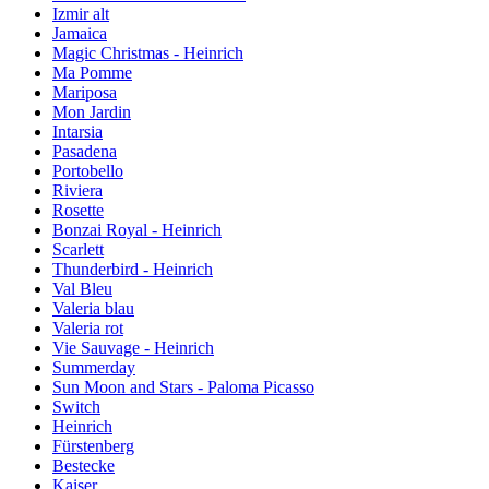
Izmir alt
Jamaica
Magic Christmas - Heinrich
Ma Pomme
Mariposa
Mon Jardin
Intarsia
Pasadena
Portobello
Riviera
Rosette
Bonzai Royal - Heinrich
Scarlett
Thunderbird - Heinrich
Val Bleu
Valeria blau
Valeria rot
Vie Sauvage - Heinrich
Summerday
Sun Moon and Stars - Paloma Picasso
Switch
Heinrich
Fürstenberg
Bestecke
Kaiser