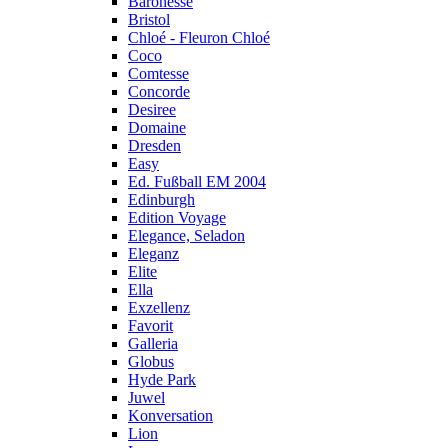
Baronesse
Bristol
Chloé - Fleuron Chloé
Coco
Comtesse
Concorde
Desiree
Domaine
Dresden
Easy
Ed. Fußball EM 2004
Edinburgh
Edition Voyage
Elegance, Seladon
Eleganz
Elite
Ella
Exzellenz
Favorit
Galleria
Globus
Hyde Park
Juwel
Konversation
Lion