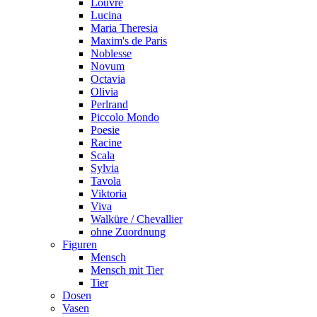
Louvre
Lucina
Maria Theresia
Maxim's de Paris
Noblesse
Novum
Octavia
Olivia
Perlrand
Piccolo Mondo
Poesie
Racine
Scala
Sylvia
Tavola
Viktoria
Viva
Walküre / Chevallier
ohne Zuordnung
Figuren
Mensch
Mensch mit Tier
Tier
Dosen
Vasen