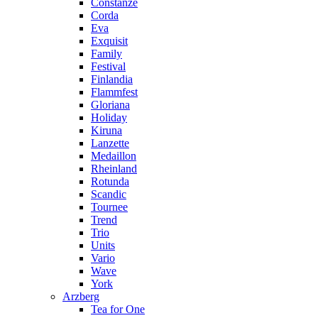
Constanze
Corda
Eva
Exquisit
Family
Festival
Finlandia
Flammfest
Gloriana
Holiday
Kiruna
Lanzette
Medaillon
Rheinland
Rotunda
Scandic
Tournee
Trend
Trio
Units
Vario
Wave
York
Arzberg
Tea for One