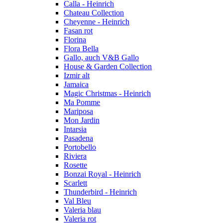
Calla - Heinrich
Chateau Collection
Cheyenne - Heinrich
Fasan rot
Florina
Flora Bella
Gallo, auch V&B Gallo
House & Garden Collection
Izmir alt
Jamaica
Magic Christmas - Heinrich
Ma Pomme
Mariposa
Mon Jardin
Intarsia
Pasadena
Portobello
Riviera
Rosette
Bonzai Royal - Heinrich
Scarlett
Thunderbird - Heinrich
Val Bleu
Valeria blau
Valeria rot