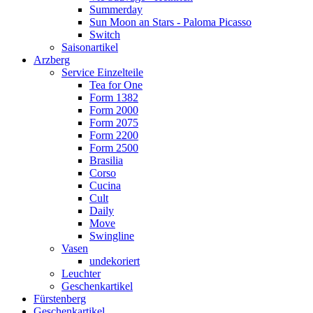
Summerday
Sun Moon an Stars - Paloma Picasso
Switch
Saisonartikel
Arzberg
Service Einzelteile
Tea for One
Form 1382
Form 2000
Form 2075
Form 2200
Form 2500
Brasilia
Corso
Cucina
Cult
Daily
Move
Swingline
Vasen
undekoriert
Leuchter
Geschenkartikel
Fürstenberg
Geschenkartikel