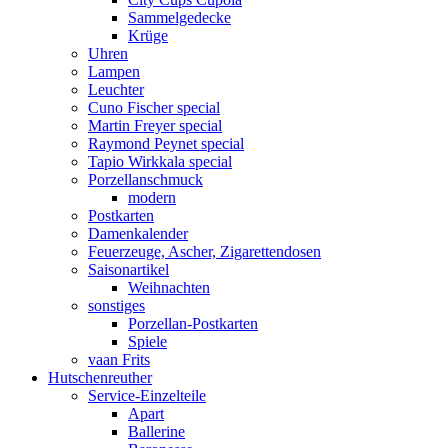
Sammelgedecke
Krüge
Uhren
Lampen
Leuchter
Cuno Fischer special
Martin Freyer special
Raymond Peynet special
Tapio Wirkkala special
Porzellanschmuck
modern
Postkarten
Damenkalender
Feuerzeuge, Ascher, Zigarettendosen
Saisonartikel
Weihnachten
sonstiges
Porzellan-Postkarten
Spiele
vaan Frits
Hutschenreuther
Service-Einzelteile
Apart
Ballerine