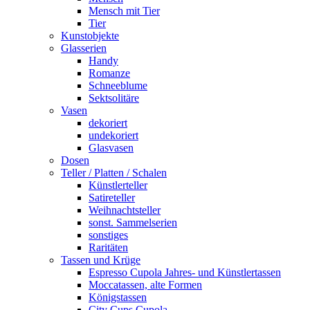
Mensch mit Tier
Tier
Kunstobjekte
Glasserien
Handy
Romanze
Schneeblume
Sektsolitäre
Vasen
dekoriert
undekoriert
Glasvasen
Dosen
Teller / Platten / Schalen
Künstlerteller
Satireteller
Weihnachtsteller
sonst. Sammelserien
sonstiges
Raritäten
Tassen und Krüge
Espresso Cupola Jahres- und Künstlertassen
Moccatassen, alte Formen
Königstassen
City Cups Cupola