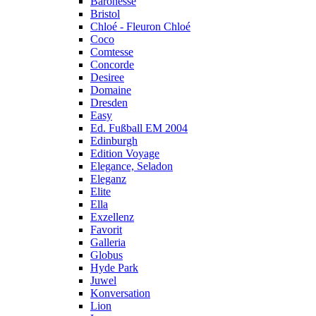
Baronesse
Bristol
Chloé - Fleuron Chloé
Coco
Comtesse
Concorde
Desiree
Domaine
Dresden
Easy
Ed. Fußball EM 2004
Edinburgh
Edition Voyage
Elegance, Seladon
Eleganz
Elite
Ella
Exzellenz
Favorit
Galleria
Globus
Hyde Park
Juwel
Konversation
Lion