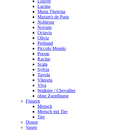
Louvre
Lucina
Maria Theresia
Maxim's de Paris
Noblesse
Novum
Octavia
Olivia
Perlrand
Piccolo Mondo
Poesie
Racine
Scala
Sylvia
Tavola
Viktoria
Viva
Walküre / Chevallier
ohne Zuordnung
Figuren
Mensch
Mensch mit Tier
Tier
Dosen
Vasen