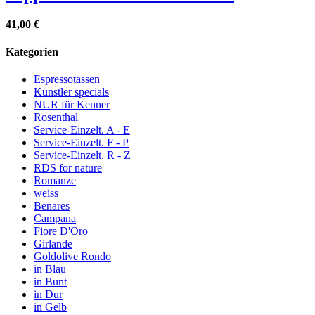
41,00 €
Kategorien
Espressotassen
Künstler specials
NUR für Kenner
Rosenthal
Service-Einzelt. A - E
Service-Einzelt. F - P
Service-Einzelt. R - Z
RDS for nature
Romanze
weiss
Benares
Campana
Fiore D'Oro
Girlande
Goldolive Rondo
in Blau
in Bunt
in Dur
in Gelb