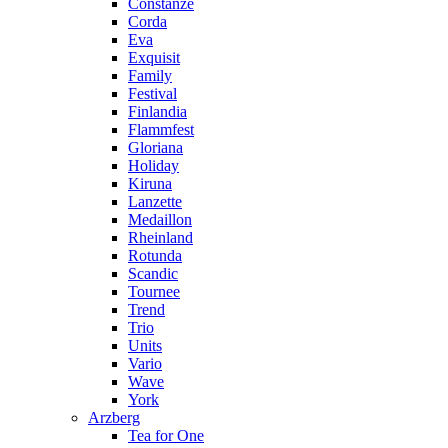
Constanze
Corda
Eva
Exquisit
Family
Festival
Finlandia
Flammfest
Gloriana
Holiday
Kiruna
Lanzette
Medaillon
Rheinland
Rotunda
Scandic
Tournee
Trend
Trio
Units
Vario
Wave
York
Arzberg
Tea for One