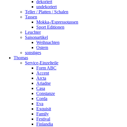
dekoriert
undekoriert
Teller / Platten / Schalen
Tassen
Mokka-/Espressotassen
Sport Editionen
Leuchter
Saisonartikel
Weihnachten
Ostern
sonstiges
Thomas
Service-Einzelteile
Form ABC
Accent
Arcta
Ariadne
Casa
Constanze
Corda
Eva
Exquisit
Family
Festival
Finlandia