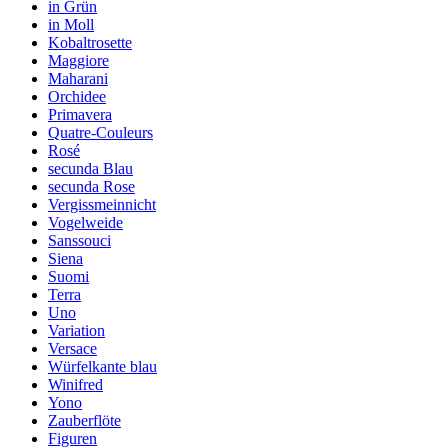
in Grün
in Moll
Kobaltrosette
Maggiore
Maharani
Orchidee
Primavera
Quatre-Couleurs
Rosé
secunda Blau
secunda Rose
Vergissmeinnicht
Vogelweide
Sanssouci
Siena
Suomi
Terra
Uno
Variation
Versace
Würfelkante blau
Winifred
Yono
Zauberflöte
Figuren