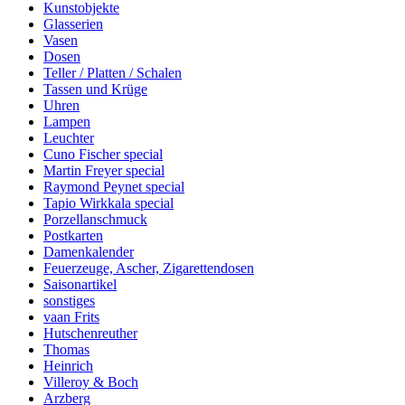
Kunstobjekte
Glasserien
Vasen
Dosen
Teller / Platten / Schalen
Tassen und Krüge
Uhren
Lampen
Leuchter
Cuno Fischer special
Martin Freyer special
Raymond Peynet special
Tapio Wirkkala special
Porzellanschmuck
Postkarten
Damenkalender
Feuerzeuge, Ascher, Zigarettendosen
Saisonartikel
sonstiges
vaan Frits
Hutschenreuther
Thomas
Heinrich
Villeroy & Boch
Arzberg