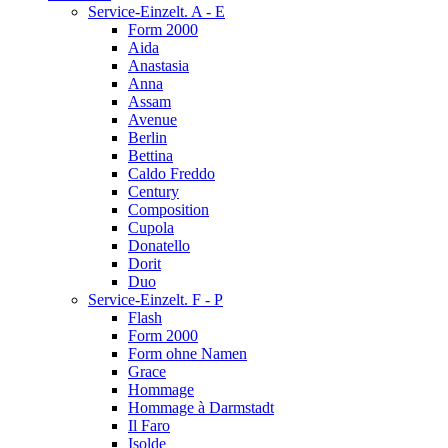
Service-Einzelt. A - E
Form 2000
Aida
Anastasia
Anna
Assam
Avenue
Berlin
Bettina
Caldo Freddo
Century
Composition
Cupola
Donatello
Dorit
Duo
Service-Einzelt. F - P
Flash
Form 2000
Form ohne Namen
Grace
Hommage
Hommage à Darmstadt
Il Faro
Isolde