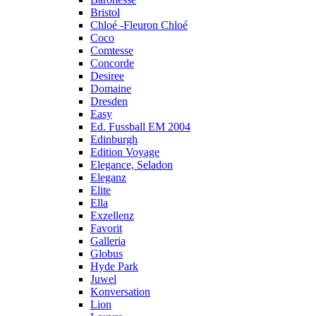
Bristol
Chloé -Fleuron Chloé
Coco
Comtesse
Concorde
Desiree
Domaine
Dresden
Easy
Ed. Fussball EM 2004
Edinburgh
Edition Voyage
Elegance, Seladon
Eleganz
Elite
Ella
Exzellenz
Favorit
Galleria
Globus
Hyde Park
Juwel
Konversation
Lion