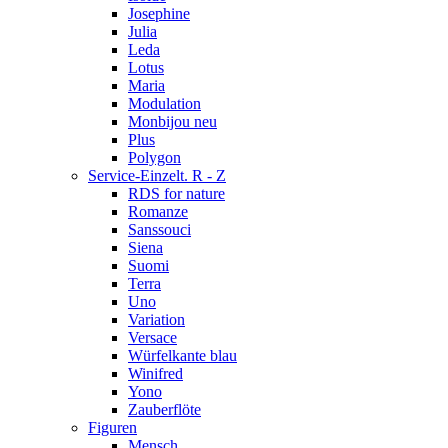
Josephine
Julia
Leda
Lotus
Maria
Modulation
Monbijou neu
Plus
Polygon
Service-Einzelt. R - Z
RDS for nature
Romanze
Sanssouci
Siena
Suomi
Terra
Uno
Variation
Versace
Würfelkante blau
Winifred
Yono
Zauberflöte
Figuren
Mensch