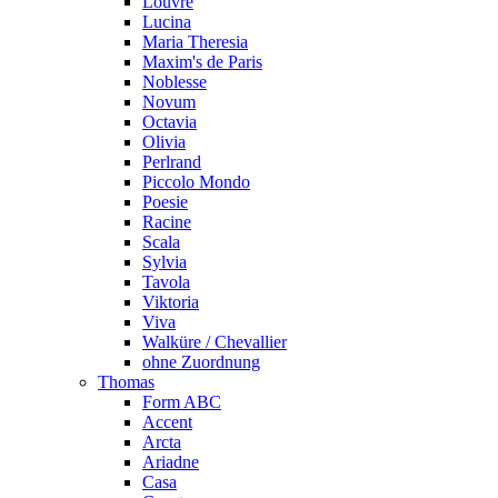
Louvre
Lucina
Maria Theresia
Maxim's de Paris
Noblesse
Novum
Octavia
Olivia
Perlrand
Piccolo Mondo
Poesie
Racine
Scala
Sylvia
Tavola
Viktoria
Viva
Walküre / Chevallier
ohne Zuordnung
Thomas
Form ABC
Accent
Arcta
Ariadne
Casa