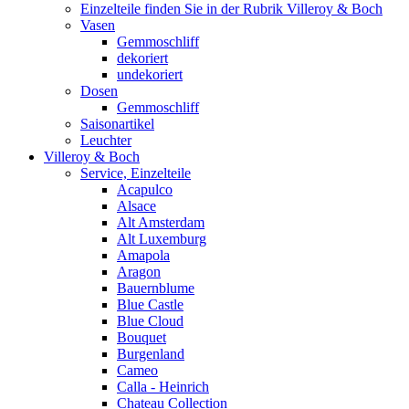
Einzelteile finden Sie in der Rubrik Villeroy & Boch
Vasen
Gemmoschliff
dekoriert
undekoriert
Dosen
Gemmoschliff
Saisonartikel
Leuchter
Villeroy & Boch
Service, Einzelteile
Acapulco
Alsace
Alt Amsterdam
Alt Luxemburg
Amapola
Aragon
Bauernblume
Blue Castle
Blue Cloud
Bouquet
Burgenland
Cameo
Calla - Heinrich
Chateau Collection