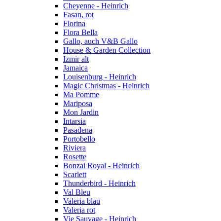
Cheyenne - Heinrich
Fasan, rot
Florina
Flora Bella
Gallo, auch V&B Gallo
House & Garden Collection
Izmir alt
Jamaica
Louisenburg - Heinrich
Magic Christmas - Heinrich
Ma Pomme
Mariposa
Mon Jardin
Intarsia
Pasadena
Portobello
Riviera
Rosette
Bonzai Royal - Heinrich
Scarlett
Thunderbird - Heinrich
Val Bleu
Valeria blau
Valeria rot
Vie Sauvage - Heinrich