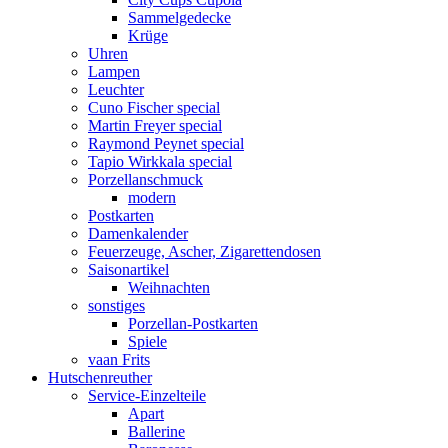
Sammelgedecke
Krüge
Uhren
Lampen
Leuchter
Cuno Fischer special
Martin Freyer special
Raymond Peynet special
Tapio Wirkkala special
Porzellanschmuck
modern
Postkarten
Damenkalender
Feuerzeuge, Ascher, Zigarettendosen
Saisonartikel
Weihnachten
sonstiges
Porzellan-Postkarten
Spiele
vaan Frits
Hutschenreuther
Service-Einzelteile
Apart
Ballerine