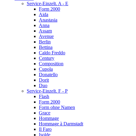
Service-Einzelt. A - E
Form 2000
Aida
Anastasia
Anna
Assam
Avenue
Berlin
Bettina
Caldo Freddo
Century
Composition
Cupola
Donatello
Dorit
Duo
Service-Einzelt. F - P
Flash
Form 2000
Form ohne Namen
Grace
Hommage
Hommage à Darmstadt
Il Faro
Isolde