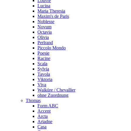
Louvre
Lucina
Maria Theresia
Maxim's de Paris
Noblesse
Novum
Octavia
Olivia
Perlrand
Piccolo Mondo
Poesie
Racine
Scala
Sylvia
Tavola
Viktoria
Viva
Walküre / Chevallier
ohne Zuordnung
Thomas
Form ABC
Accent
Arcta
Ariadne
Casa