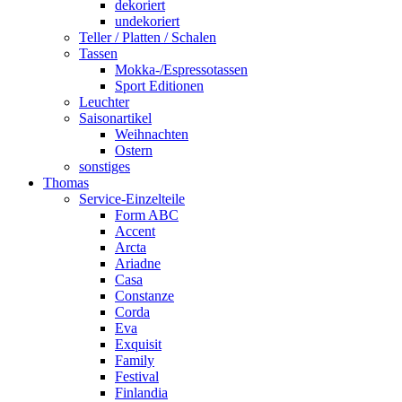
dekoriert
undekoriert
Teller / Platten / Schalen
Tassen
Mokka-/Espressotassen
Sport Editionen
Leuchter
Saisonartikel
Weihnachten
Ostern
sonstiges
Thomas
Service-Einzelteile
Form ABC
Accent
Arcta
Ariadne
Casa
Constanze
Corda
Eva
Exquisit
Family
Festival
Finlandia