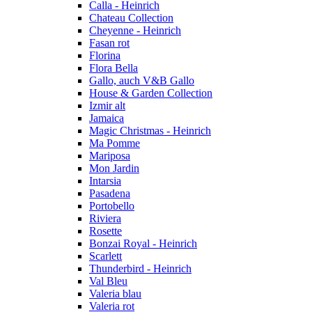
Calla - Heinrich
Chateau Collection
Cheyenne - Heinrich
Fasan rot
Florina
Flora Bella
Gallo, auch V&B Gallo
House & Garden Collection
Izmir alt
Jamaica
Magic Christmas - Heinrich
Ma Pomme
Mariposa
Mon Jardin
Intarsia
Pasadena
Portobello
Riviera
Rosette
Bonzai Royal - Heinrich
Scarlett
Thunderbird - Heinrich
Val Bleu
Valeria blau
Valeria rot