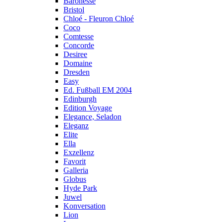
Baronesse
Bristol
Chloé - Fleuron Chloé
Coco
Comtesse
Concorde
Desiree
Domaine
Dresden
Easy
Ed. Fußball EM 2004
Edinburgh
Edition Voyage
Elegance, Seladon
Eleganz
Elite
Ella
Exzellenz
Favorit
Galleria
Globus
Hyde Park
Juwel
Konversation
Lion