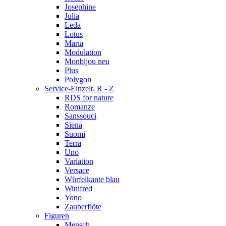
Josephine
Julia
Leda
Lotus
Maria
Modulation
Monbijou neu
Plus
Polygon
Service-Einzelt. R - Z
RDS for nature
Romanze
Sanssouci
Siena
Suomi
Terra
Uno
Variation
Versace
Würfelkante blau
Winifred
Yono
Zauberflöte
Figuren
Mensch