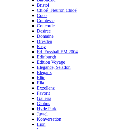
Bristol
Chloé -Fleuron Chloé
Coco
Comtesse
Concorde
Desiree
Domaine
Dresden
Easy
Ed. Fussball EM 2004
Edinburgh
Edition Voyage
Elegance, Seladon
Eleganz
Elite
Ella
Exzellenz
Favorit
Galleria
Globus
Hyde Park
Juwel
Konversation
Lion