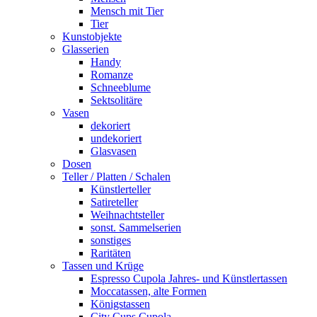
Mensch mit Tier
Tier
Kunstobjekte
Glasserien
Handy
Romanze
Schneeblume
Sektsolitäre
Vasen
dekoriert
undekoriert
Glasvasen
Dosen
Teller / Platten / Schalen
Künstlerteller
Satireteller
Weihnachtsteller
sonst. Sammelserien
sonstiges
Raritäten
Tassen und Krüge
Espresso Cupola Jahres- und Künstlertassen
Moccatassen, alte Formen
Königstassen
City Cups Cupola