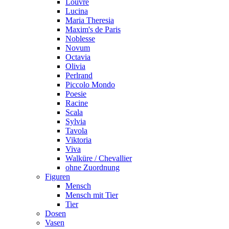
Louvre
Lucina
Maria Theresia
Maxim's de Paris
Noblesse
Novum
Octavia
Olivia
Perlrand
Piccolo Mondo
Poesie
Racine
Scala
Sylvia
Tavola
Viktoria
Viva
Walküre / Chevallier
ohne Zuordnung
Figuren
Mensch
Mensch mit Tier
Tier
Dosen
Vasen