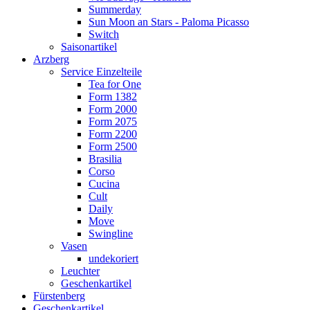
Summerday
Sun Moon an Stars - Paloma Picasso
Switch
Saisonartikel
Arzberg
Service Einzelteile
Tea for One
Form 1382
Form 2000
Form 2075
Form 2200
Form 2500
Brasilia
Corso
Cucina
Cult
Daily
Move
Swingline
Vasen
undekoriert
Leuchter
Geschenkartikel
Fürstenberg
Geschenkartikel