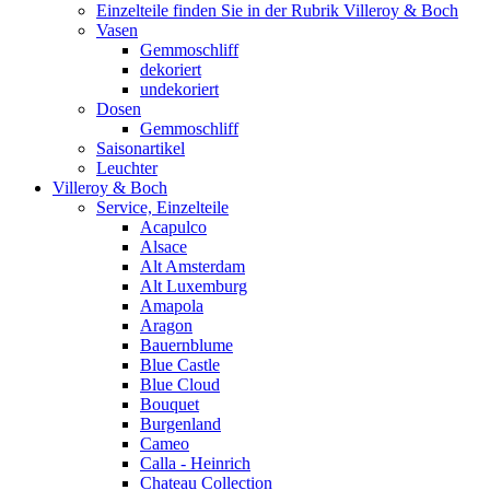
Einzelteile finden Sie in der Rubrik Villeroy & Boch
Vasen
Gemmoschliff
dekoriert
undekoriert
Dosen
Gemmoschliff
Saisonartikel
Leuchter
Villeroy & Boch
Service, Einzelteile
Acapulco
Alsace
Alt Amsterdam
Alt Luxemburg
Amapola
Aragon
Bauernblume
Blue Castle
Blue Cloud
Bouquet
Burgenland
Cameo
Calla - Heinrich
Chateau Collection