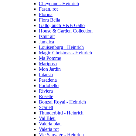
Cheyenne - Heinrich
Fasan, rot
Florina
Flora Bella
Gallo, auch V&B Gallo
House & Garden Collection
Izmir alt
Jamaica
Louisenburg - Heinrich
Magic Christmas - Heinrich
Ma Pomme
Mariposa
Mon Jardin
Intarsia
Pasadena
Portobello
Riviera
Rosette
Bonzai Royal - Heinrich
Scarlett
Thunderbird - Heinrich
Val Bleu
Valeria blau
Valeria rot
Vie Sauvage - Heinrich