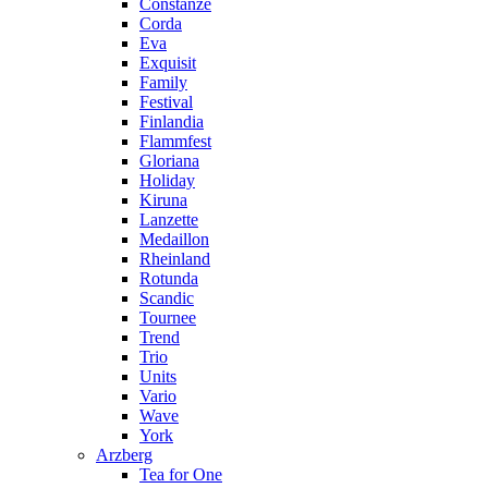
Constanze
Corda
Eva
Exquisit
Family
Festival
Finlandia
Flammfest
Gloriana
Holiday
Kiruna
Lanzette
Medaillon
Rheinland
Rotunda
Scandic
Tournee
Trend
Trio
Units
Vario
Wave
York
Arzberg
Tea for One